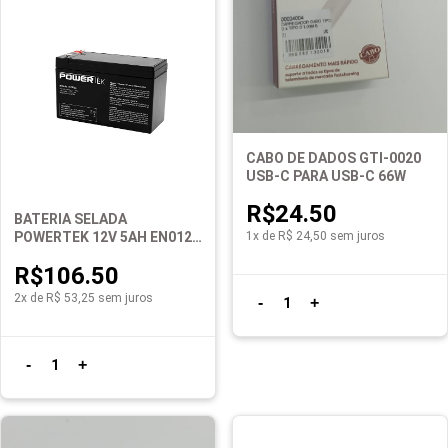
CABO DE DADOS GTI-0020
USB-C PARA USB-C 66W
R$24.50
BATERIA SELADA
POWERTEK 12V 5AH EN012A
1x de R$ 24,50 sem juros
PRETO
R$106.50
2x de R$ 53,25 sem juros
-
+
1
-
+
1