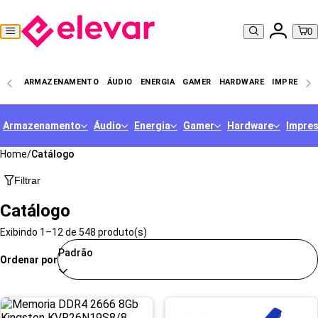
0
ARMAZENAMENTO
ÁUDIO
ENERGIA
GAMER
HARDWARE
IMPRESSO
Armazenamento
Áudio
Energia
Gamer
Hardware
Impre
Home
/
Catálogo
Filtrar
Catálogo
Exibindo 1–12 de 548 produto(s)
Padrão
Ordenar por