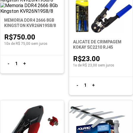
MEMORIA DDR4 2666 8GB
KINGSTON KVR26N19S8/8
R$750.00
ALICATE DE CRIMPAGEM
10x de R$ 75,00 sem juros
KOKAY SC2210 RJ45
R$23.00
-
+
1
1x de R$ 23,00 sem juros
-
+
1