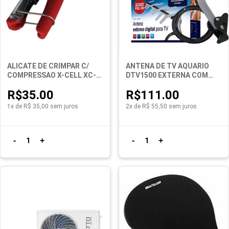
ALICATE DE CRIMPAR C/
ANTENA DE TV AQUARIO
COMPRESSAO X-CELL XC-
DTV1500 EXTERNA COM
C518
CABO 10M
R$35.00
R$111.00
1x de R$ 35,00 sem juros
2x de R$ 55,50 sem juros
-
+
-
+
1
1